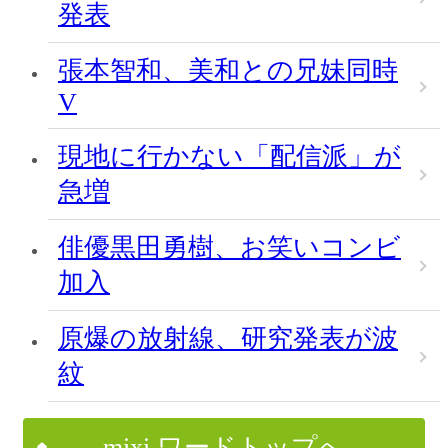
発表
張本智和、美和との兄妹同時
V
現地に行かない「配信派」が
急増
俳優黒田勇樹、お笑いコンビ
加入
原爆の放射線、研究発表が波
紋
mixi ワードトップへ