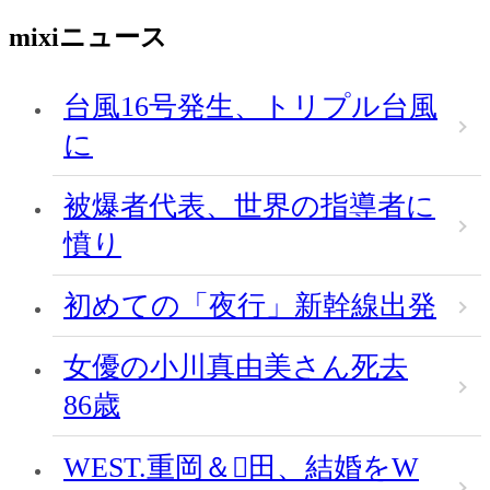
mixiニュース
台風16号発生、トリプル台風
に
被爆者代表、世界の指導者に
憤り
初めての「夜行」新幹線出発
女優の小川真由美さん死去
86歳
WEST.重岡＆田、結婚をW