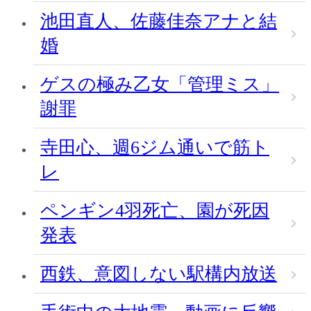
池田直人、佐藤佳奈アナと結
婚
ゲスの極み乙女「管理ミス」
謝罪
寺田心、週6ジム通いで筋ト
レ
ペンギン4羽死亡、園が死因
発表
西鉄、意図しない駅構内放送