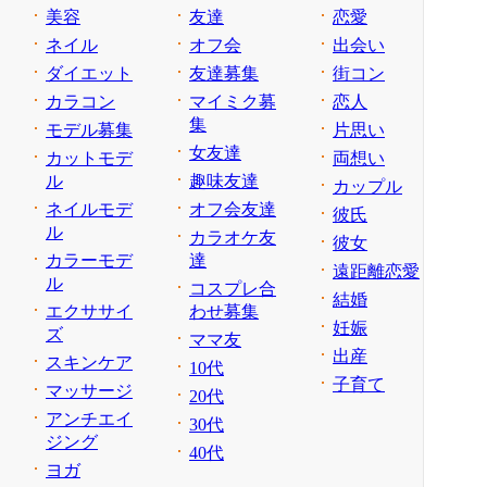
美容
友達
恋愛
ネイル
オフ会
出会い
ダイエット
友達募集
街コン
カラコン
マイミク募
恋人
集
モデル募集
片思い
女友達
カットモデ
両想い
ル
趣味友達
カップル
ネイルモデ
オフ会友達
彼氏
ル
カラオケ友
彼女
カラーモデ
達
遠距離恋愛
ル
コスプレ合
結婚
エクササイ
わせ募集
妊娠
ズ
ママ友
出産
スキンケア
10代
子育て
マッサージ
20代
アンチエイ
30代
ジング
40代
ヨガ