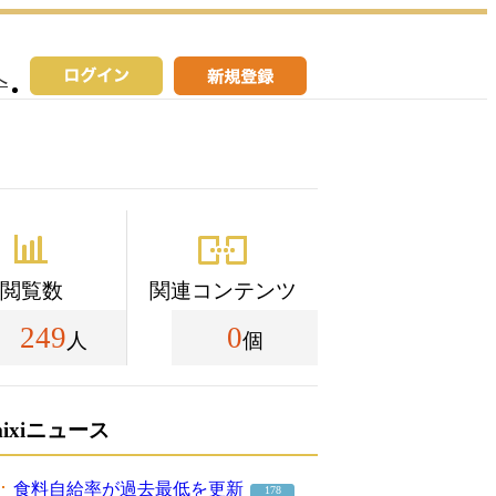
へ
閲覧数
関連コンテンツ
249
0
人
個
mixiニュース
食料自給率が過去最低を更新
178