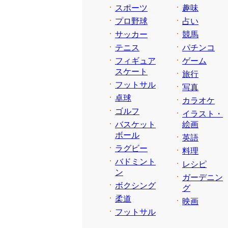
スポーツ
趣味
プロ野球
占い
サッカー
競馬
テニス
パチンコ
フィギュア
ゲーム
スケート
旅行
フットサル
写真
卓球
カラオケ
ゴルフ
イラスト・
バスケット
絵画
ボール
英語
ラグビー
料理
バドミント
レシピ
ン
ガーデニン
ボクシング
グ
柔道
映画
フットサル