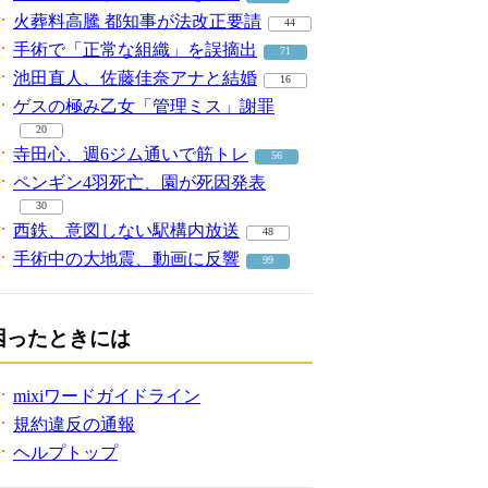
火葬料高騰 都知事が法改正要請
44
手術で「正常な組織」を誤摘出
71
池田直人、佐藤佳奈アナと結婚
16
ゲスの極み乙女「管理ミス」謝罪
20
寺田心、週6ジム通いで筋トレ
56
ペンギン4羽死亡、園が死因発表
30
西鉄、意図しない駅構内放送
48
手術中の大地震、動画に反響
99
困ったときには
mixiワードガイドライン
規約違反の通報
ヘルプトップ