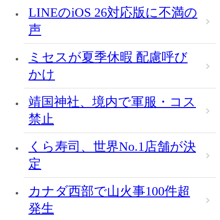
LINEのiOS 26対応版に不満の
声
ミセスが夏季休暇 配慮呼び
かけ
靖国神社、境内で軍服・コス
禁止
くら寿司、世界No.1店舗が決
定
カナダ西部で山火事100件超
発生