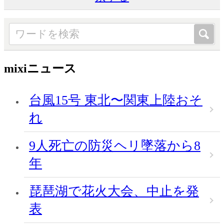
mixiニュース
台風15号 東北〜関東上陸おそ
れ
9人死亡の防災ヘリ墜落から8
年
琵琶湖で花火大会、中止を発
表