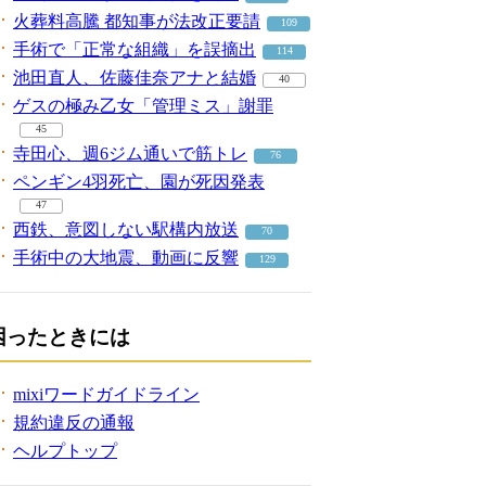
火葬料高騰 都知事が法改正要請
109
手術で「正常な組織」を誤摘出
114
池田直人、佐藤佳奈アナと結婚
40
ゲスの極み乙女「管理ミス」謝罪
45
寺田心、週6ジム通いで筋トレ
76
ペンギン4羽死亡、園が死因発表
47
西鉄、意図しない駅構内放送
70
手術中の大地震、動画に反響
129
困ったときには
mixiワードガイドライン
規約違反の通報
ヘルプトップ