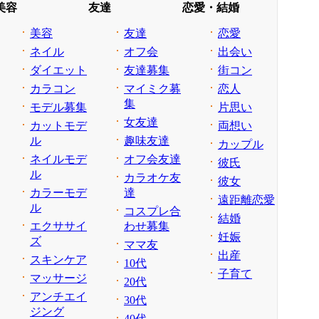
美容
友達
恋愛・結婚
美容
友達
恋愛
ネイル
オフ会
出会い
ダイエット
友達募集
街コン
カラコン
マイミク募
恋人
集
モデル募集
片思い
女友達
カットモデ
両想い
ル
趣味友達
カップル
ネイルモデ
オフ会友達
彼氏
ル
カラオケ友
彼女
カラーモデ
達
遠距離恋愛
ル
コスプレ合
結婚
エクササイ
わせ募集
妊娠
ズ
ママ友
出産
スキンケア
10代
子育て
マッサージ
20代
アンチエイ
30代
ジング
40代