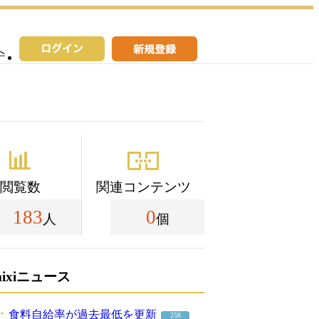
へ
閲覧数
関連コンテンツ
183
0
人
個
mixiニュース
食料自給率が過去最低を更新
258