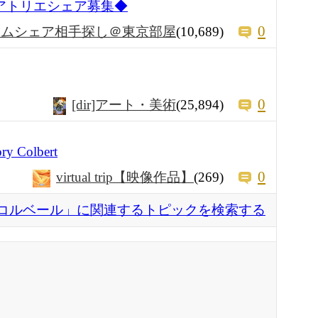
のアトリエシェア募集◆
0
ームシェア相手探し＠東京部屋
(10,689)
0
[dir]アート・美術
(25,894)
y Colbert
0
virtual trip【映像作品】
(269)
コルベール」に関連するトピックを検索する