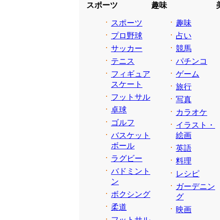
スポーツ
趣味
スポーツ
趣味
プロ野球
占い
サッカー
競馬
テニス
パチンコ
フィギュア
ゲーム
スケート
旅行
フットサル
写真
卓球
カラオケ
ゴルフ
イラスト・
バスケット
絵画
ボール
英語
ラグビー
料理
バドミント
レシピ
ン
ガーデニン
ボクシング
グ
柔道
映画
フットサル