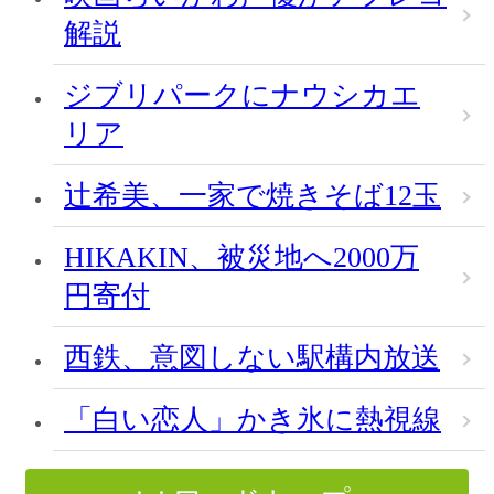
解説
ジブリパークにナウシカエ
リア
辻希美、一家で焼きそば12玉
HIKAKIN、被災地へ2000万
円寄付
西鉄、意図しない駅構内放送
「白い恋人」かき氷に熱視線