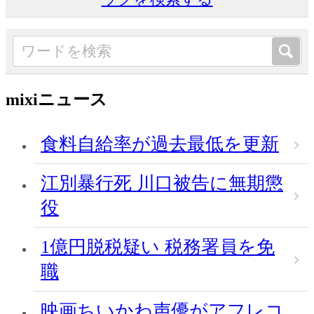
mixiニュース
食料自給率が過去最低を更新
江別暴行死 川口被告に無期懲
役
1億円脱税疑い 税務署員を免
職
映画ちいかわ声優がアフレコ