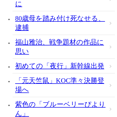
に
80歳母を踏み付け死なせる、
逮捕
福山雅治、戦争題材の作品に
思い
初めての「夜行」新幹線出発
「元天竺鼠」KOC準々決勝登
場へ
紫色の「ブルーベリーぴより
ん」