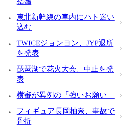
結婚
東北新幹線の車内にハト迷い
込む
TWICEジョンヨン、JYP退所
を発表
琵琶湖で花火大会、中止を発
表
横審が異例の「強いお願い」
フィギュア長岡柚奈、事故で
骨折