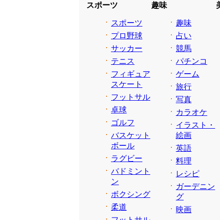
スポーツ
趣味
スポーツ
趣味
プロ野球
占い
サッカー
競馬
テニス
パチンコ
フィギュア
ゲーム
スケート
旅行
フットサル
写真
卓球
カラオケ
ゴルフ
イラスト・
バスケット
絵画
ボール
英語
ラグビー
料理
バドミント
レシピ
ン
ガーデニン
ボクシング
グ
柔道
映画
フットサル