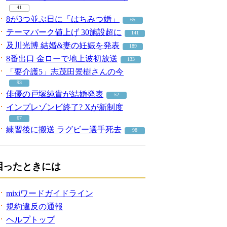
41
8が3つ並ぶ日に「はちみつ婚」
65
テーマパーク値上げ 30施設超に
141
及川光博 結婚&妻の妊娠を発表
189
8番出口 金ローで地上波初放送
133
「要介護5」志茂田景樹さんの今
93
俳優の戸塚純貴が結婚発表
52
インプレゾンビ終了? Xが新制度
67
練習後に搬送 ラグビー選手死去
98
困ったときには
mixiワードガイドライン
規約違反の通報
ヘルプトップ