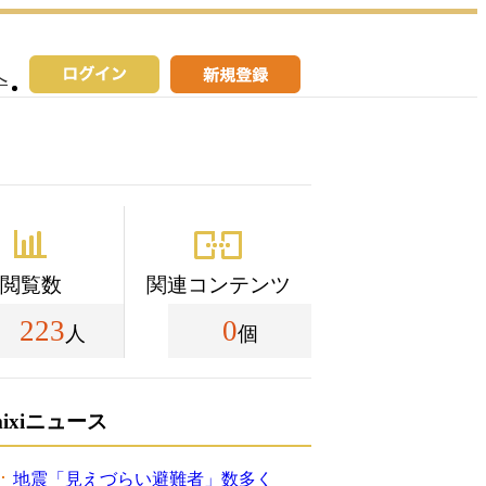
へ
閲覧数
関連コンテンツ
223
0
人
個
mixiニュース
地震「見えづらい避難者」数多く