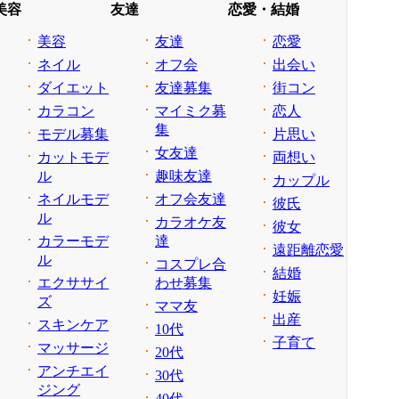
美容
友達
恋愛・結婚
美容
友達
恋愛
ネイル
オフ会
出会い
ダイエット
友達募集
街コン
カラコン
マイミク募
恋人
集
モデル募集
片思い
女友達
カットモデ
両想い
ル
趣味友達
カップル
ネイルモデ
オフ会友達
彼氏
ル
カラオケ友
彼女
カラーモデ
達
遠距離恋愛
ル
コスプレ合
結婚
エクササイ
わせ募集
妊娠
ズ
ママ友
出産
スキンケア
10代
子育て
マッサージ
20代
アンチエイ
30代
ジング
40代