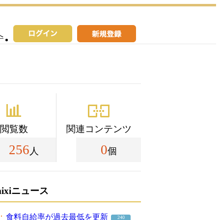
へ
閲覧数
関連コンテンツ
256
0
人
個
mixiニュース
食料自給率が過去最低を更新
240