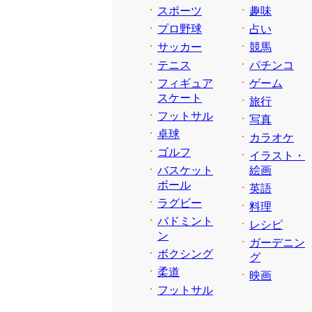
スポーツ
趣味
プロ野球
占い
サッカー
競馬
テニス
パチンコ
フィギュア
ゲーム
スケート
旅行
フットサル
写真
卓球
カラオケ
ゴルフ
イラスト・
バスケット
絵画
ボール
英語
ラグビー
料理
バドミント
レシピ
ン
ガーデニン
ボクシング
グ
柔道
映画
フットサル