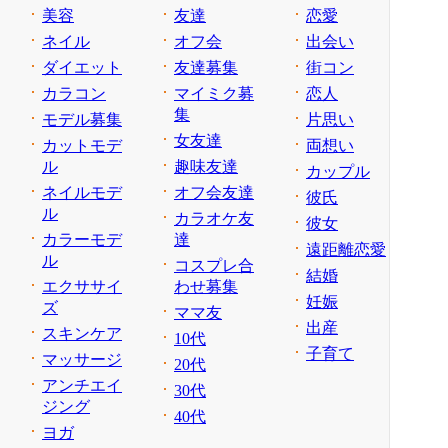
美容
友達
恋愛
ネイル
オフ会
出会い
ダイエット
友達募集
街コン
カラコン
マイミク募
恋人
集
モデル募集
片思い
女友達
カットモデ
両想い
ル
趣味友達
カップル
ネイルモデ
オフ会友達
彼氏
ル
カラオケ友
彼女
カラーモデ
達
遠距離恋愛
ル
コスプレ合
結婚
エクササイ
わせ募集
妊娠
ズ
ママ友
出産
スキンケア
10代
子育て
マッサージ
20代
アンチエイ
30代
ジング
40代
ヨガ