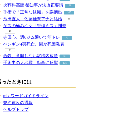
火葬料高騰 都知事が法改正要請
96
手術で「正常な組織」を誤摘出
105
池田直人、佐藤佳奈アナと結婚
38
ゲスの極み乙女「管理ミス」謝罪
41
寺田心、週6ジム通いで筋トレ
70
ペンギン4羽死亡、園が死因発表
44
西鉄、意図しない駅構内放送
66
手術中の大地震、動画に反響
121
困ったときには
mixiワードガイドライン
規約違反の通報
ヘルプトップ