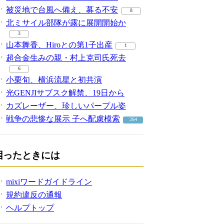
被災地で台風へ備え、募る不安
8
北ミサイル部隊が露に展開開始か
3
山本舞香、Hiroとの第1子出産
1
超合金生みの親・村上克司氏死去
6
小栗旬、横浜流星と初共演
光GENJIサブスク解禁、19日から
カズレーザー、珍しいパープル姿
戦争の悲惨な展示 子へ配慮模索
264
困ったときには
mixiワードガイドライン
規約違反の通報
ヘルプトップ