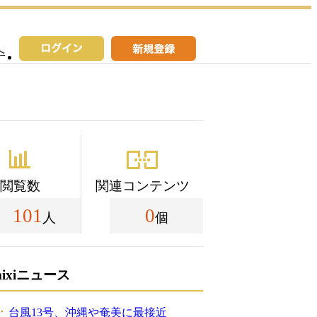
へ
閲覧数
関連コンテンツ
101
0
人
個
mixiニュース
台風13号、沖縄や奄美に最接近