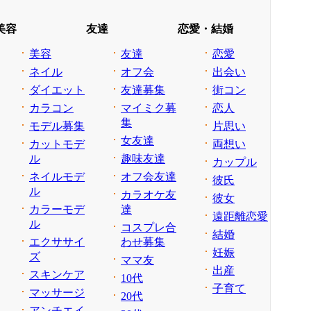
美容
友達
恋愛・結婚
美容
友達
恋愛
ネイル
オフ会
出会い
ダイエット
友達募集
街コン
カラコン
マイミク募
恋人
集
モデル募集
片思い
女友達
カットモデ
両想い
ル
趣味友達
カップル
ネイルモデ
オフ会友達
彼氏
ル
カラオケ友
彼女
カラーモデ
達
遠距離恋愛
ル
コスプレ合
結婚
エクササイ
わせ募集
妊娠
ズ
ママ友
出産
スキンケア
10代
子育て
マッサージ
20代
アンチエイ