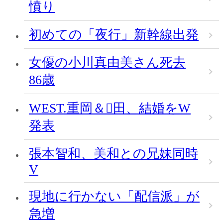
憤り
初めての「夜行」新幹線出発
女優の小川真由美さん死去
86歳
WEST.重岡＆田、結婚をW
発表
張本智和、美和との兄妹同時
V
現地に行かない「配信派」が
急増