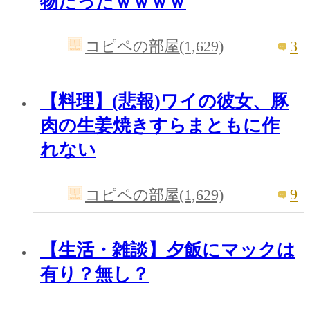
物だったｗｗｗｗ
3
コピペの部屋(1,629)
【料理】(悲報)ワイの彼女、豚
肉の生姜焼きすらまともに作
れない
9
コピペの部屋(1,629)
【生活・雑談】夕飯にマックは
有り？無し？