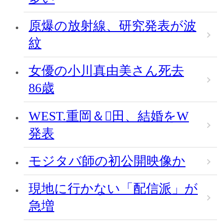
原爆の放射線、研究発表が波
紋
女優の小川真由美さん死去
86歳
WEST.重岡＆田、結婚をW
発表
モジタバ師の初公開映像か
現地に行かない「配信派」が
急増