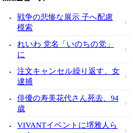
戦争の悲惨な展示 子へ配慮
模索
れいわ 党名「いのちの党」
に
注文キャンセル繰り返す、女
逮捕
俳優の寿美花代さん死去、94
歳
VIVANTイベントに堺雅人ら