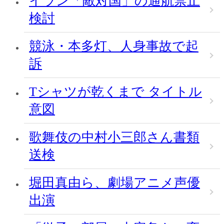
イラン「敵対国」の通航禁止
検討
競泳・本多灯、人身事故で起
訴
Tシャツが乾くまで タイトル
意図
歌舞伎の中村小三郎さん書類
送検
堀田真由ら、劇場アニメ声優
出演