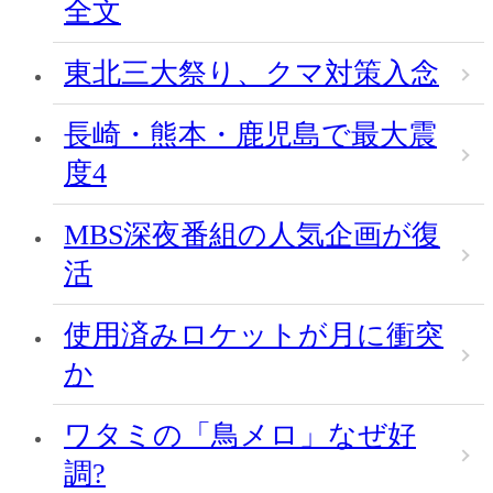
全文
東北三大祭り、クマ対策入念
長崎・熊本・鹿児島で最大震
度4
MBS深夜番組の人気企画が復
活
使用済みロケットが月に衝突
か
ワタミの「鳥メロ」なぜ好
調?