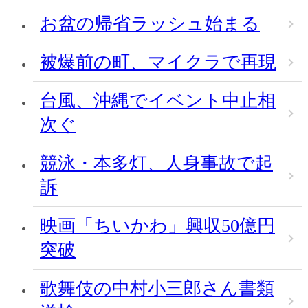
お盆の帰省ラッシュ始まる
被爆前の町、マイクラで再現
台風、沖縄でイベント中止相
次ぐ
競泳・本多灯、人身事故で起
訴
映画「ちいかわ」興収50億円
突破
歌舞伎の中村小三郎さん書類