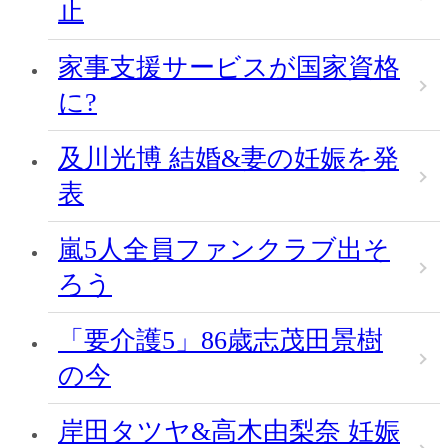
止
家事支援サービスが国家資格
に?
及川光博 結婚&妻の妊娠を発
表
嵐5人全員ファンクラブ出そ
ろう
「要介護5」86歳志茂田景樹
の今
岸田タツヤ&高木由梨奈 妊娠