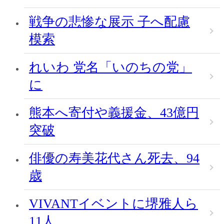
戦争の悲惨な展示 子へ配慮
模索
れいわ 党名「いのちの党」
に
熊本へ寄付や義援金、43億円
突破
俳優の寿美花代さん死去、94
歳
VIVANTイベントに堺雅人ら
11人