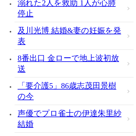
溺れた2人を救助 1人が心肺
停止
及川光博 結婚&妻の妊娠を発
表
8番出口 金ローで地上波初放
送
「要介護5」86歳志茂田景樹
の今
声優でプロ雀士の伊達朱里紗
結婚