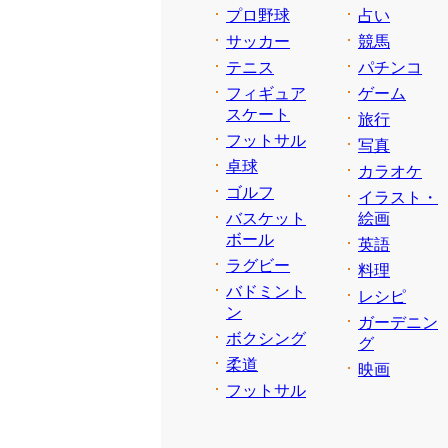
プロ野球
占い
サッカー
競馬
テニス
パチンコ
フィギュア
ゲーム
スケート
旅行
フットサル
写真
卓球
カラオケ
ゴルフ
イラスト・
バスケット
絵画
ボール
英語
ラグビー
料理
バドミント
レシピ
ン
ガーデニン
ボクシング
グ
柔道
映画
フットサル