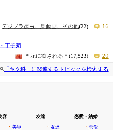
16
デジブラ昆虫、鳥動画、その他
(22)
菊・丁子菊
20
＊花に癒される＊
(17,523)
「キク科」に関連するトピックを検索する
美容
友達
恋愛・結婚
美容
友達
恋愛