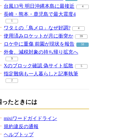
台風13号 明日沖縄本島に最接近
4
長崎・熊本・鹿児島で最大震度4
1
ワタミの「鳥メロ」なぜ好調?
4
使用済みロケットが月に衝突か
39
ロケ中に重傷 前園が現状を報告
58
外食、減税対象の持ち帰り拡充へ
9
Xのブロック確認 偽サイト拡散
5
指定難病も一人暮らしと記事執筆
2
困ったときには
mixiワードガイドライン
規約違反の通報
ヘルプトップ