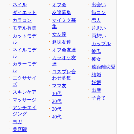
ネイル
オフ会
出会い
ダイエット
友達募集
街コン
カラコン
マイミク募
恋人
集
モデル募集
片思い
女友達
カットモデ
両想い
ル
趣味友達
カップル
ネイルモデ
オフ会友達
彼氏
ル
カラオケ友
彼女
カラーモデ
達
遠距離恋愛
ル
コスプレ合
結婚
エクササイ
わせ募集
妊娠
ズ
ママ友
出産
スキンケア
10代
子育て
マッサージ
20代
アンチエイ
30代
ジング
40代
ヨガ
美容院