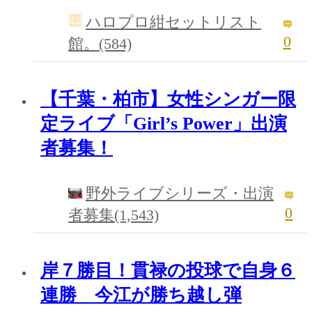
ハロプロ紺セットリスト
0
館。(584)
【千葉・柏市】女性シンガー限
定ライブ「Girl’s Power」出演
者募集！
野外ライブシリーズ・出演
0
者募集(1,543)
岸７勝目！貫禄の投球で自身６
連勝 今江が勝ち越し弾