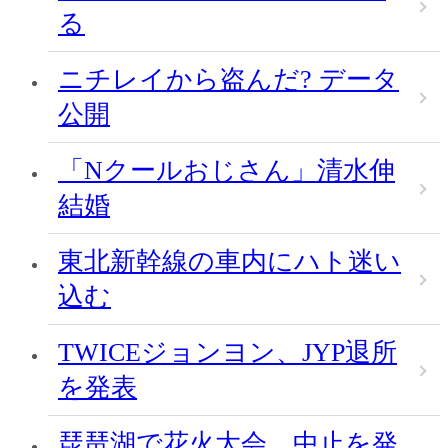
る
ニチレイから盗んだ? データ
公開
「Nクールおじさん」清水伸
結婚
東北新幹線の車内にハト迷い
込む
TWICEジョンヨン、JYP退所
を発表
琵琶湖で花火大会、中止を発