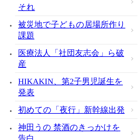
それ
被災地で子どもの居場所作り
課題
医療法人「社団友志会」ら破
産
HIKAKIN、第2子男児誕生を
発表
初めての「夜行」新幹線出発
神田うの 禁酒のきっかけを
告白