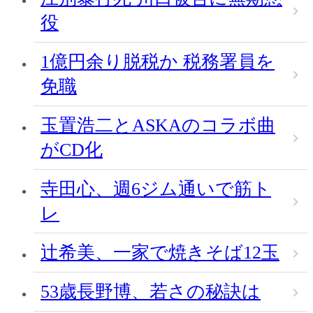
役
1億円余り脱税か 税務署員を
免職
玉置浩二とASKAのコラボ曲
がCD化
寺田心、週6ジム通いで筋ト
レ
辻希美、一家で焼きそば12玉
53歳長野博、若さの秘訣は