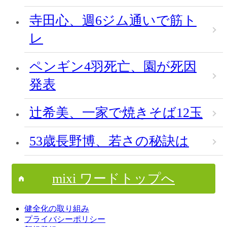
寺田心、週6ジム通いで筋ト
レ
ペンギン4羽死亡、園が死因
発表
辻希美、一家で焼きそば12玉
53歳長野博、若さの秘訣は
mixi ワードトップへ
健全化の取り組み
プライバシーポリシー