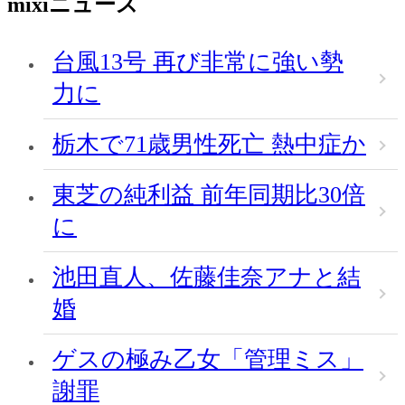
mixiニュース
台風13号 再び非常に強い勢
力に
栃木で71歳男性死亡 熱中症か
東芝の純利益 前年同期比30倍
に
池田直人、佐藤佳奈アナと結
婚
ゲスの極み乙女「管理ミス」
謝罪