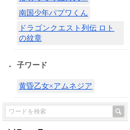
南国少年パプワくん
ドラゴンクエスト列伝 ロト
の紋章
子ワード
黄昏乙女×アムネジア