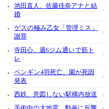
池田直人、佐藤佳奈アナと結
婚
ゲスの極み乙女「管理ミス」
謝罪
寺田心、週6ジム通いで筋ト
レ
ペンギン4羽死亡、園が死因
発表
西鉄、意図しない駅構内放送
手術中の大地震、動画に反響