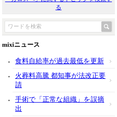
る
mixiニュース
食料自給率が過去最低を更新
火葬料高騰 都知事が法改正要
請
手術で「正常な組織」を誤摘
出