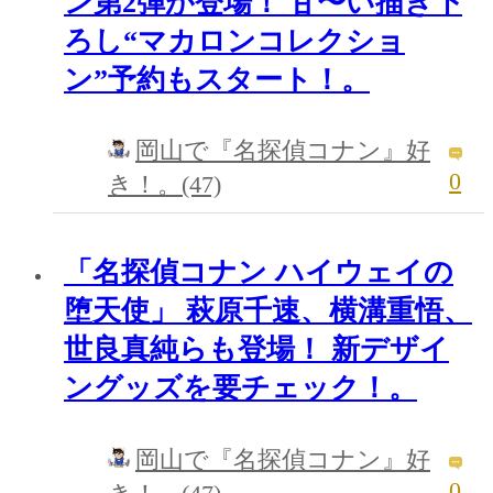
ン第2弾が登場！ 甘〜い描き下
ろし“マカロンコレクショ
ン”予約もスタート！。
岡山で『名探偵コナン』好
0
き！。(47)
「名探偵コナン ハイウェイの
堕天使」 萩原千速、横溝重悟、
世良真純らも登場！ 新デザイ
ングッズを要チェック！。
岡山で『名探偵コナン』好
0