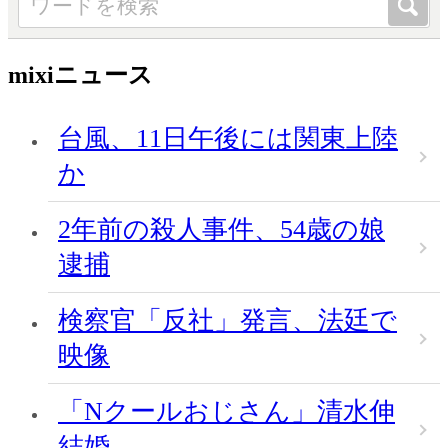
mixiニュース
台風、11日午後には関東上陸
か
2年前の殺人事件、54歳の娘
逮捕
検察官「反社」発言、法廷で
映像
「Nクールおじさん」清水伸
結婚