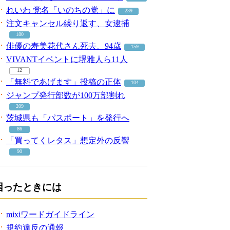
れいわ 党名「いのちの党」に
239
注文キャンセル繰り返す、女逮捕
180
俳優の寿美花代さん死去、94歳
159
VIVANTイベントに堺雅人ら11人
12
「無料であげます」投稿の正体
104
ジャンプ発行部数が100万部割れ
209
茨城県も「パスポート」を発行へ
86
「買ってくレタス」想定外の反響
90
困ったときには
mixiワードガイドライン
規約違反の通報