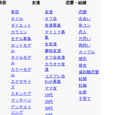
美容
友達
恋愛・結婚
美容
友達
恋愛
ネイル
オフ会
出会い
ダイエット
友達募集
街コン
カラコン
マイミク募
恋人
集
モデル募集
片思い
女友達
カットモデ
両想い
ル
趣味友達
カップル
ネイルモデ
オフ会友達
彼氏
ル
カラオケ友
彼女
カラーモデ
達
遠距離恋愛
ル
コスプレ合
結婚
エクササイ
わせ募集
妊娠
ズ
ママ友
出産
スキンケア
10代
子育て
マッサージ
20代
アンチエイ
30代
ジング
40代