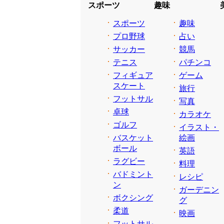
スポーツ
趣味
スポーツ
趣味
プロ野球
占い
サッカー
競馬
テニス
パチンコ
フィギュア
ゲーム
スケート
旅行
フットサル
写真
卓球
カラオケ
ゴルフ
イラスト・
バスケット
絵画
ボール
英語
ラグビー
料理
バドミント
レシピ
ン
ガーデニン
ボクシング
グ
柔道
映画
フットサル