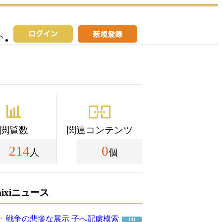
へ
閲覧数
関連コンテンツ
214
0
人
個
mixiニュース
戦争の悲惨な展示 子へ配慮模索
141