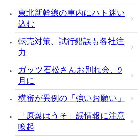
東北新幹線の車内にハト迷い
込む
転売対策、試行錯誤も各社注
力
ガッツ石松さんお別れ会、9
月に
横審が異例の「強いお願い」
「原爆はうそ」誤情報に注意
喚起