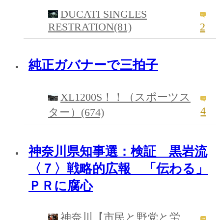
DUCATI SINGLES
RESTRATION(81)
2
純正ガバナーで三拍子
XL1200S！！（スポーツス
4
ター）(674)
神奈川県知事選：検証 黒岩流
〈７〉戦略的広報 「伝わる」
ＰＲに腐心
神奈川【市民と野党と労