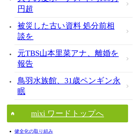
円超
被災した古い資料 処分前相
談を
元TBS山本里菜アナ、離婚を
報告
鳥羽水族館、31歳ペンギン永
眠
mixi ワードトップへ
健全化の取り組み