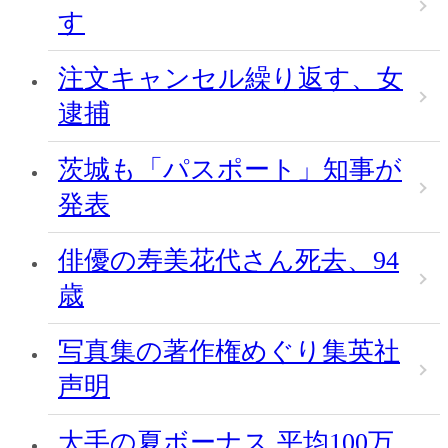
す
注文キャンセル繰り返す、女
逮捕
茨城も「パスポート」知事が
発表
俳優の寿美花代さん死去、94
歳
写真集の著作権めぐり集英社
声明
大手の夏ボーナス 平均100万