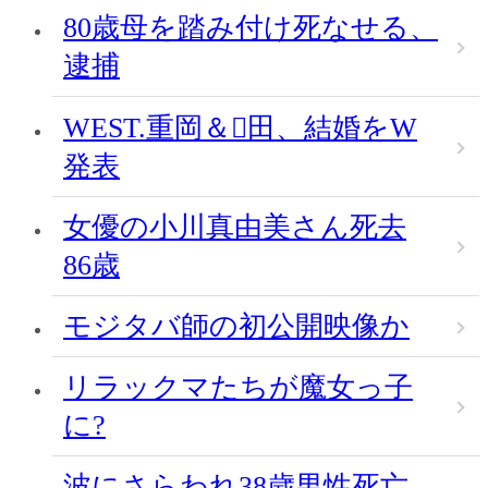
80歳母を踏み付け死なせる、
逮捕
WEST.重岡＆田、結婚をW
発表
女優の小川真由美さん死去
86歳
モジタバ師の初公開映像か
リラックマたちが魔女っ子
に?
波にさらわれ38歳男性死亡、