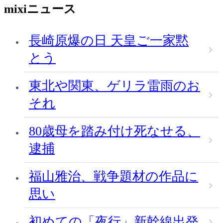
mixiニュース
長崎原爆の日 天皇ご一家黙
とう
東北や関東、ゲリラ雷雨のお
それ
80歳母を踏み付け死なせる、
逮捕
福山雅治、戦争題材の作品に
思い
初めての「夜行」新幹線出発