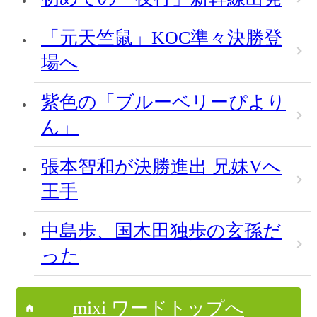
「元天竺鼠」KOC準々決勝登
場へ
紫色の「ブルーベリーぴより
ん」
張本智和が決勝進出 兄妹Vへ
王手
中島歩、国木田独歩の玄孫だ
った
mixi ワードトップへ