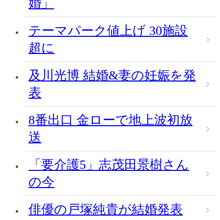
婚」
テーマパーク値上げ 30施設
超に
及川光博 結婚&妻の妊娠を発
表
8番出口 金ローで地上波初放
送
「要介護5」志茂田景樹さん
の今
俳優の戸塚純貴が結婚発表