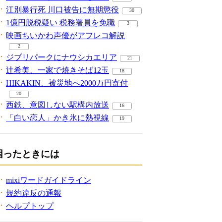
江別暴行死 川口被告に無期懲役
30
1億円脱税疑い 税務署員を免職
3
映画ちいかわ声優がアフレコ解説
2
ジブリパークにナウシカエリア
21
辻希美、一家で焼きそば12玉
18
HIKAKIN、被災地へ2000万円寄付
20
西鉄、意図しない駅構内放送
16
「白い恋人」かき氷に熱視線
19
困ったときには
mixiワードガイドライン
規約違反の通報
ヘルプトップ