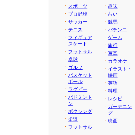
スポーツ
趣味
プロ野球
占い
サッカー
競馬
テニス
パチンコ
フィギュア
ゲーム
スケート
旅行
フットサル
写真
卓球
カラオケ
ゴルフ
イラスト・
バスケット
絵画
ボール
英語
ラグビー
料理
バドミント
レシピ
ン
ガーデニン
ボクシング
グ
柔道
映画
フットサル