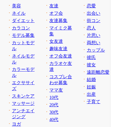
美容
友達
恋愛
ネイル
オフ会
出会い
ダイエット
友達募集
街コン
カラコン
マイミク募
恋人
集
モデル募集
片思い
女友達
カットモデ
両想い
ル
趣味友達
カップル
ネイルモデ
オフ会友達
彼氏
ル
カラオケ友
彼女
カラーモデ
達
遠距離恋愛
ル
コスプレ合
結婚
エクササイ
わせ募集
妊娠
ズ
ママ友
出産
スキンケア
10代
子育て
マッサージ
20代
アンチエイ
30代
ジング
40代
ヨガ