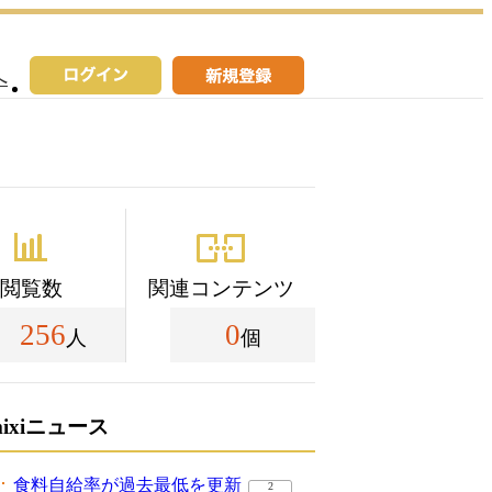
へ
閲覧数
関連コンテンツ
256
0
人
個
mixiニュース
食料自給率が過去最低を更新
2