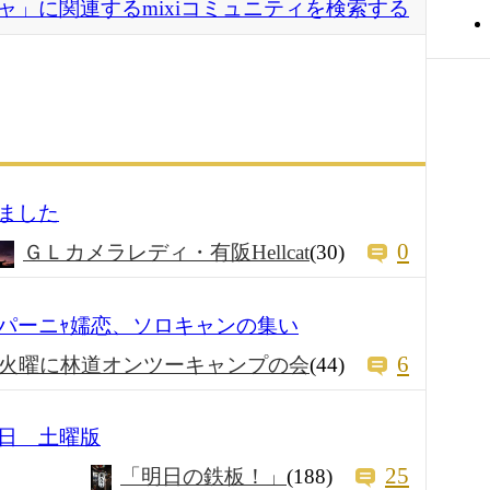
ャ」に関連するmixiコミュニティを検索する
ました
0
ＧＬカメラレディ・有阪Hellcat
(30)
パーニｬ嬬恋、ソロキャンの集い
6
火曜に林道オンツーキャンプの会
(44)
日 土曜版
25
「明日の鉄板！」
(188)