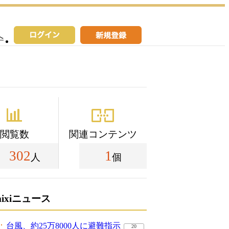
へ
閲覧数
関連コンテンツ
302
1
人
個
mixiニュース
台風、約25万8000人に避難指示
20