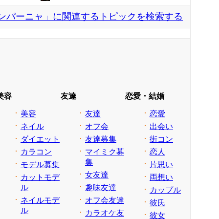
ンパーニャ」に関連するトピックを検索する
美容
友達
恋愛・結婚
美容
友達
恋愛
ネイル
オフ会
出会い
ダイエット
友達募集
街コン
カラコン
マイミク募
恋人
集
モデル募集
片思い
女友達
カットモデ
両想い
ル
趣味友達
カップル
ネイルモデ
オフ会友達
彼氏
ル
カラオケ友
彼女