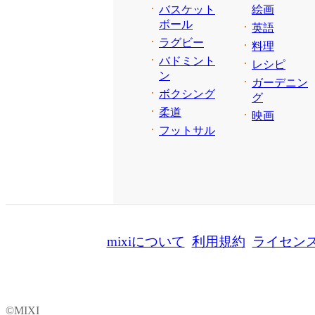
バスケット
絵画
ボール
英語
ラグビー
料理
バドミント
レシピ
ン
ガーデニン
ボクシング
グ
柔道
映画
フットサル
mixiについて
利用規約
ライセン
©MIXI