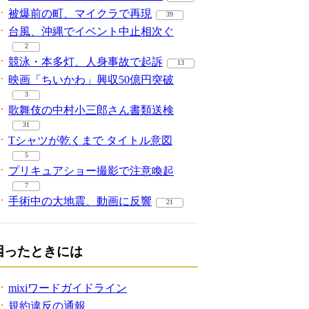
被爆前の町、マイクラで再現
39
台風、沖縄でイベント中止相次ぐ
2
競泳・本多灯、人身事故で起訴
13
映画「ちいかわ」興収50億円突破
3
歌舞伎の中村小三郎さん書類送検
31
Tシャツが乾くまで タイトル意図
5
プリキュアショー撮影で注意喚起
7
手術中の大地震、動画に反響
21
困ったときには
mixiワードガイドライン
規約違反の通報