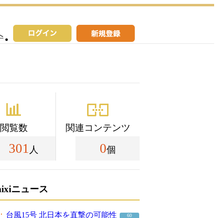
へ
閲覧数
関連コンテンツ
301
0
人
個
mixiニュース
台風15号 北日本を直撃の可能性
60