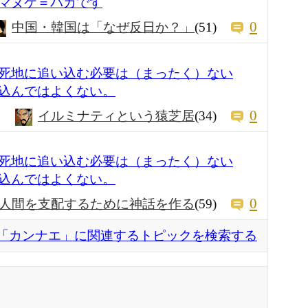
マヌケ＝バカです
0
中国・韓国は「なぜ反日か？」
(51)
死地に追い込む必要は（まったく）ない
込んではよくない。
0
イルミナティという猿芝居
(34)
死地に追い込む必要は（まったく）ない
込んではよくない。
0
人間を支配するために神話を作る
(59)
「カンナエ」に関連するトピックを検索する