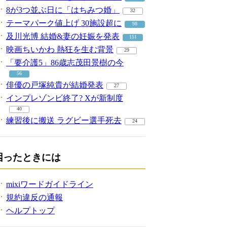
8が3つ並ぶ日に「はちみつ婚」
32
テーマパーク値上げ 30施設超に
98
及川光博 結婚&妻の妊娠を発表
151
映画ちいかわ 熱狂を生む背景
29
「要介護5」86歳志茂田景樹の今
56
俳優の戸塚純貴が結婚発表
27
インプレゾンビ終了? Xが新制度
40
練習後に搬送 ラグビー選手死去
24
困ったときには
mixiワードガイドライン
規約違反の通報
ヘルプトップ