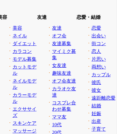
美容
友達
恋愛・結婚
美容
友達
恋愛
ネイル
オフ会
出会い
ダイエット
友達募集
街コン
カラコン
マイミク募
恋人
集
モデル募集
片思い
女友達
カットモデ
両想い
ル
趣味友達
カップル
ネイルモデ
オフ会友達
彼氏
ル
カラオケ友
彼女
カラーモデ
達
遠距離恋愛
ル
コスプレ合
結婚
エクササイ
わせ募集
妊娠
ズ
ママ友
出産
スキンケア
10代
子育て
マッサージ
20代