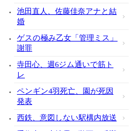
池田直人、佐藤佳奈アナと結
婚
ゲスの極み乙女「管理ミス」
謝罪
寺田心、週6ジム通いで筋ト
レ
ペンギン4羽死亡、園が死因
発表
西鉄、意図しない駅構内放送