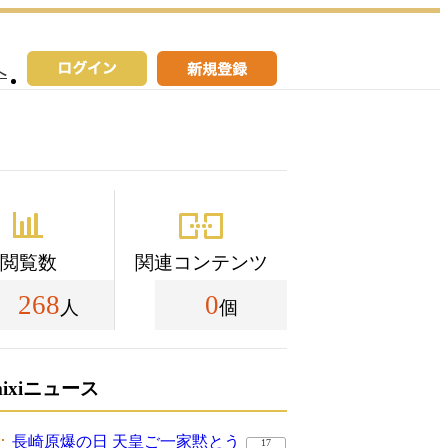
へ
閲覧数
関連コンテンツ
268
0
人
個
mixiニュース
長崎原爆の日 天皇ご一家黙とう
17