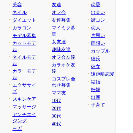
美容
友達
恋愛
ネイル
オフ会
出会い
ダイエット
友達募集
街コン
カラコン
マイミク募
恋人
集
モデル募集
片思い
女友達
カットモデ
両想い
ル
趣味友達
カップル
ネイルモデ
オフ会友達
彼氏
ル
カラオケ友
彼女
カラーモデ
達
遠距離恋愛
ル
コスプレ合
結婚
エクササイ
わせ募集
妊娠
ズ
ママ友
出産
スキンケア
10代
子育て
マッサージ
20代
アンチエイ
30代
ジング
40代
ヨガ