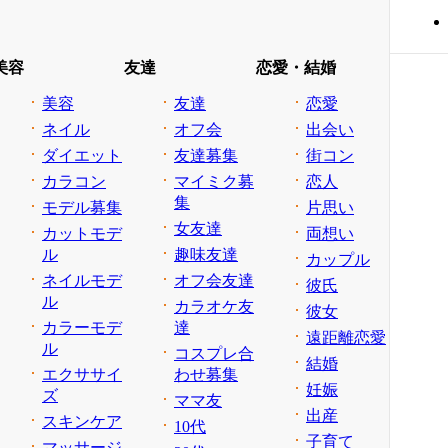
美容
友達
恋愛・結婚
美容
友達
恋愛
ネイル
オフ会
出会い
ダイエット
友達募集
街コン
カラコン
マイミク募
恋人
集
モデル募集
片思い
女友達
カットモデ
両想い
ル
趣味友達
カップル
ネイルモデ
オフ会友達
彼氏
ル
カラオケ友
彼女
カラーモデ
達
遠距離恋愛
ル
コスプレ合
結婚
エクササイ
わせ募集
妊娠
ズ
ママ友
出産
スキンケア
10代
子育て
マッサージ