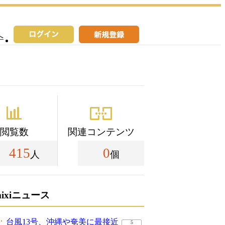
へ
閲覧数
関連コンテンツ
415
0
人
個
mixiニュース
台風13号、沖縄や奄美に最接近
5