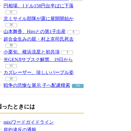
円相場、1ドル158円台半ばに下落
11
北ミサイル部隊が露に展開開始か
26
山本舞香、Hiroとの第1子出産
6
超合金生みの親・村上克司氏死去
38
小栗旬、横浜流星と初共演
3
光GENJIサブスク解禁、19日から
11
カズレーザー、珍しいパープル姿
16
戦争の悲惨な展示 子へ配慮模索
290
困ったときには
mixiワードガイドライン
規約違反の通報