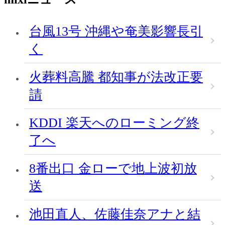
台風13号 沖縄や奄美影響長引
く
火葬料高騰 都知事が法改正要
請
KDDI 楽天へのローミング終
了へ
8番出口 金ローで地上波初放
送
池田直人、佐藤佳奈アナと結