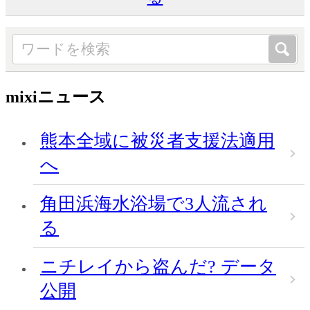
mixiニュース
熊本全域に被災者支援法適用
へ
角田浜海水浴場で3人流され
る
ニチレイから盗んだ? データ
公開