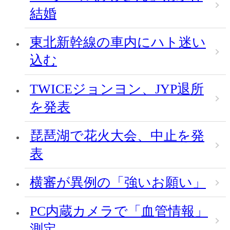
結婚
東北新幹線の車内にハト迷い
込む
TWICEジョンヨン、JYP退所
を発表
琵琶湖で花火大会、中止を発
表
横審が異例の「強いお願い」
PC内蔵カメラで「血管情報」
測定