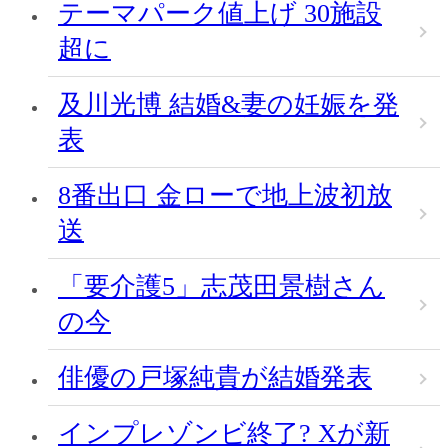
テーマパーク値上げ 30施設
超に
及川光博 結婚&妻の妊娠を発
表
8番出口 金ローで地上波初放
送
「要介護5」志茂田景樹さん
の今
俳優の戸塚純貴が結婚発表
インプレゾンビ終了? Xが新