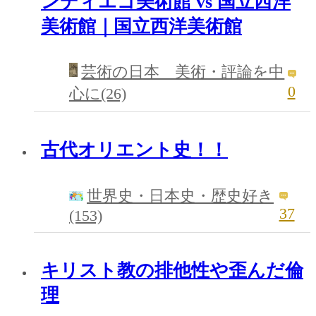
ンディエゴ美術館 vs 国立西洋
美術館｜国立西洋美術館
芸術の日本 美術・評論を中
0
心に(26)
古代オリエント史！！
世界史・日本史・歴史好き
37
(153)
キリスト教の排他性や歪んだ倫
理