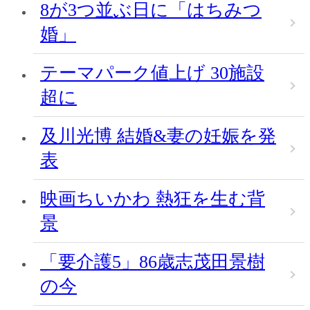
8が3つ並ぶ日に「はちみつ
婚」
テーマパーク値上げ 30施設
超に
及川光博 結婚&妻の妊娠を発
表
映画ちいかわ 熱狂を生む背
景
「要介護5」86歳志茂田景樹
の今