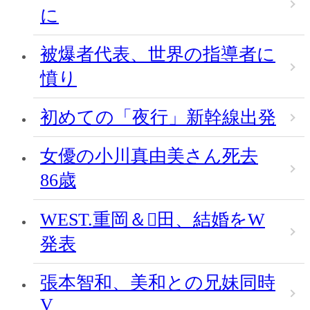
に
被爆者代表、世界の指導者に
憤り
初めての「夜行」新幹線出発
女優の小川真由美さん死去
86歳
WEST.重岡＆田、結婚をW
発表
張本智和、美和との兄妹同時
V