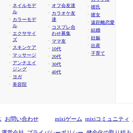
ネイルモデ
オフ会友達
彼氏
ル
カラオケ友
彼女
カラーモデ
達
遠距離恋愛
ル
コスプレ合
結婚
エクササイ
わせ募集
妊娠
ズ
ママ友
出産
スキンケア
10代
子育て
マッサージ
20代
アンチエイ
30代
ジング
40代
ヨガ
美容院
ス
お問い合わせ
mixiゲーム
mixiコミュニティ
運営会社
プライバシーポリシー
健全化の取り組み