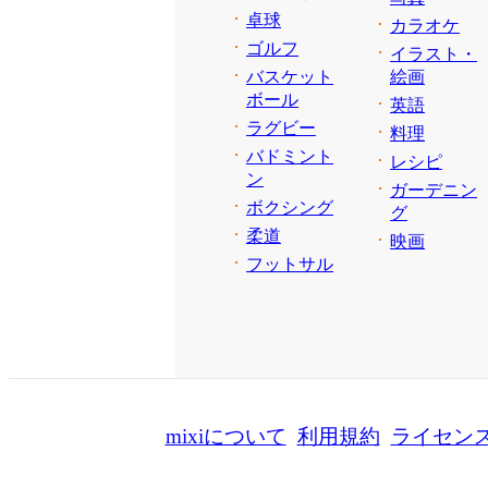
卓球
カラオケ
ゴルフ
イラスト・
バスケット
絵画
ボール
英語
ラグビー
料理
バドミント
レシピ
ン
ガーデニン
ボクシング
グ
柔道
映画
フットサル
mixiについて
利用規約
ライセン