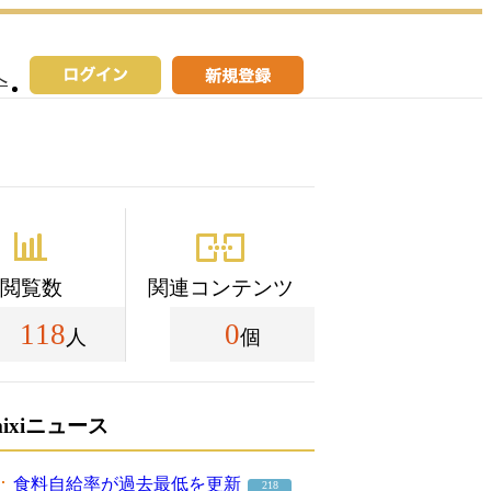
へ
閲覧数
関連コンテンツ
118
0
人
個
mixiニュース
食料自給率が過去最低を更新
218