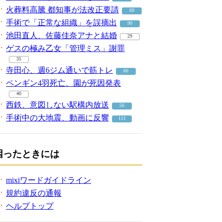
火葬料高騰 都知事が法改正要請
69
手術で「正常な組織」を誤摘出
90
池田直人、佐藤佳奈アナと結婚
29
ゲスの極み乙女「管理ミス」謝罪
35
寺田心、週6ジム通いで筋トレ
66
ペンギン4羽死亡、園が死因発表
40
西鉄、意図しない駅構内放送
56
手術中の大地震、動画に反響
111
困ったときには
mixiワードガイドライン
規約違反の通報
ヘルプトップ