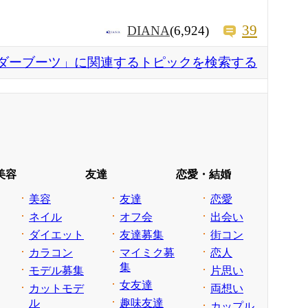
39
DIANA
(6,924)
ダーブーツ」に関連するトピックを検索する
美容
友達
恋愛・結婚
美容
友達
恋愛
ネイル
オフ会
出会い
ダイエット
友達募集
街コン
カラコン
マイミク募
恋人
集
モデル募集
片思い
女友達
カットモデ
両想い
ル
趣味友達
カップル