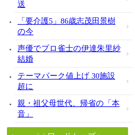
送
「要介護5」86歳志茂田景樹
の今
声優でプロ雀士の伊達朱里紗
結婚
テーマパーク値上げ 30施設
超に
親・祖父母世代、帰省の「本
音」