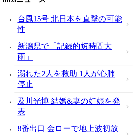
台風15号 北日本を直撃の可能
性
新潟県で「記録的短時間大
雨」
溺れた2人を救助 1人が心肺
停止
及川光博 結婚&妻の妊娠を発
表
8番出口 金ローで地上波初放