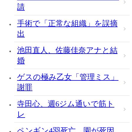
請
手術で「正常な組織」を誤摘
出
池田直人、佐藤佳奈アナと結
婚
ゲスの極み乙女「管理ミス」
謝罪
寺田心、週6ジム通いで筋ト
レ
ペンギン4羽死亡、園が死因