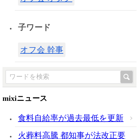
子ワード
オフ会 幹事
mixiニュース
食料自給率が過去最低を更新
火葬料高騰 都知事が法改正要