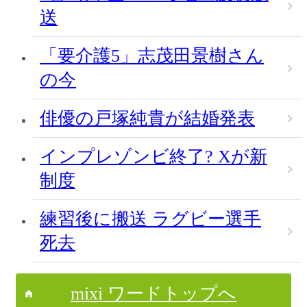
送
「要介護5」志茂田景樹さん
の今
俳優の戸塚純貴が結婚発表
インプレゾンビ終了? Xが新
制度
練習後に搬送 ラグビー選手
死去
mixi ワードトップへ