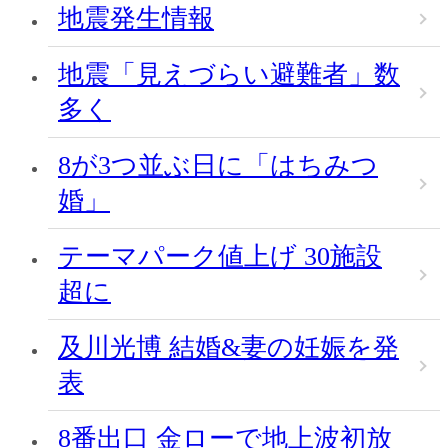
地震発生情報
地震「見えづらい避難者」数
多く
8が3つ並ぶ日に「はちみつ
婚」
テーマパーク値上げ 30施設
超に
及川光博 結婚&妻の妊娠を発
表
8番出口 金ローで地上波初放